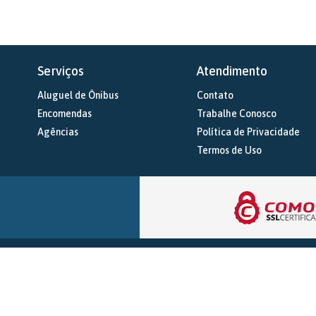
Serviços
Atendimento
Aluguel de Ônibus
Contato
Encomendas
Trabalhe Conosco
Agências
Política de Privacidade
Termos de Uso
Expressa Transportes
Rodovia Barra de São Fracisco/Mantena km 3
Barra de São Francisco (ES)
CEP: 29.800-000