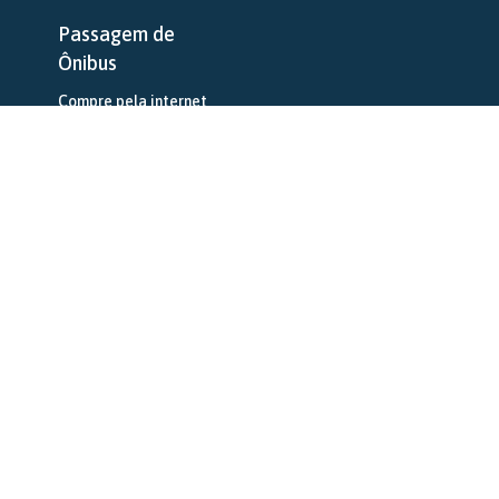
Passagem de
Ônibus
Compre pela internet
Serviços
Aluguel de Ônibus
Encomendas
Agências
Atendimento
Contato
Trabalhe Conosco
Política de
Privacidade